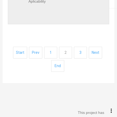
Aplicability
Start
Prev
1
2
3
Next
End
keyboard_arrow_up
Go to the top
more_vert
Log in
This project has